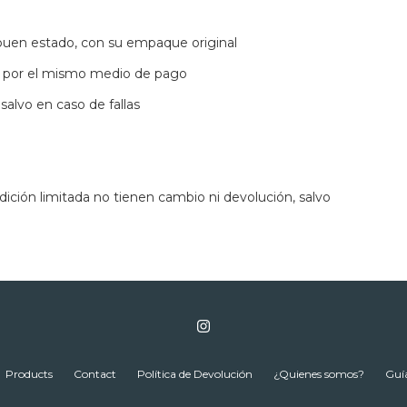
 buen estado, con su empaque original
ro por el mismo medio de pago
 salvo en caso de fallas
ición limitada no tienen cambio ni devolución, salvo
Products
Contact
Política de Devolución
¿Quienes somos?
Guía