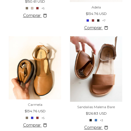
$150.61 USD
Adela
+5
$134.76 USD
Comprar
+7
Comprar
Carmela
Sandalias Malena Bare
$134.76 USD
$126.83 USD
+5
+3
Comprar
Comprar