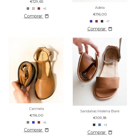
€129,65
Adela
+5
€116,00
Comprar
+7
Comprar
Carmela
Sandalias Malena Bare
€116,00
€109,18
+5
+3
Comprar
Comprar