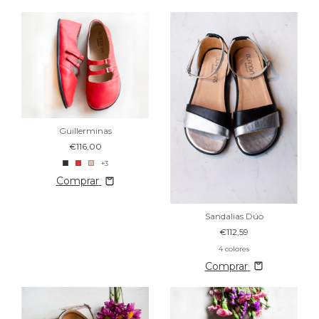
Guillerminas
€116,00
+3
Comprar
Sandalias Dúo
€112,59
4 colores
Comprar