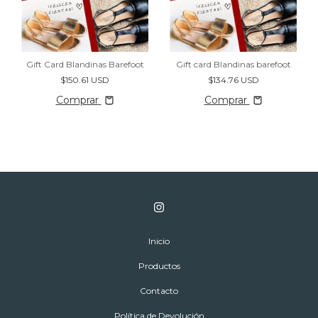
Gift Card Blandinas Barefoot
Gift card Blandinas barefoot
$150.61 USD
$134.76 USD
Comprar
Comprar
Inicio
Productos
Contacto
Política de Devolución