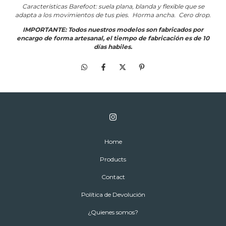
Características Barefoot: suela plana, blanda y flexible que se
adapta a los movimientos de tus pies. Horma ancha. Cero drop.
IMPORTANTE: Todos nuestros modelos son fabricados por
encargo de forma artesanal, el tiempo de fabricación es de 10
días habiles.
Home
Products
Contact
Política de Devolución
¿Quienes somos?