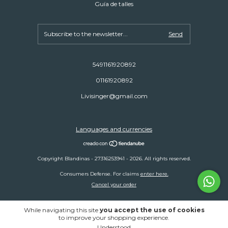
Guía de talles
5491161920892
01161920892
Livisinger@gmail.com
Languages and currencies
Copyright Blandinas - 27316253941 - 2026. All rights reserved.
Consumers Defense. For claims
enter here.
Cancel your order
While navigating this site
you accept the use of cookies
to improve your shopping experience.
Understood