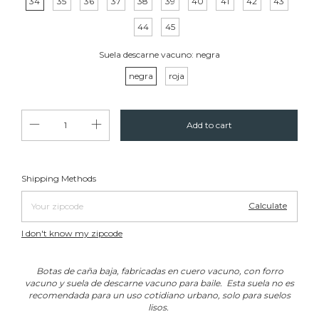
34
35
36
37
38
39
40
41
42
43
44
45
Suela descarne vacuno:
negra
negra
roja
Change zipcode
Shipping for zipcode:
Shipping Methods
Calculate
I don't know my zipcode
Botas de caña baja, fabricadas en cuero vacuno, con forro
vacuno y suela d
e descarne vacuno para baile. Esta suela no es
recomendada para un uso cotidiano urbano, solo para suelos
lisos.