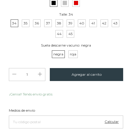
Talle:
34
34
35
36
37
38
39
40
41
42
43
44
45
Suela descarne vacuno:
negra
negra
roja
¡Genial! Tenés envío gratis
Cambiar CP
Entregas para el CP:
Medios de envío
Calcular