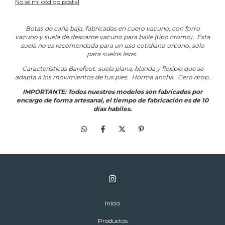
No sé mi código postal
Botas de caña baja, fabricadas en cuero vacuno, con forro
vacuno y suela d
e descarne vacuno para baile (tipo cromo). Esta
suela no es recomendada para un uso cotidiano urbano, solo
para suelos lisos.
Características Barefoot: suela plana, blanda y flexible que se
adapta a los movimientos de tus pies. Horma ancha. Cero drop.
IMPORTANTE: Todos nuestros modelos son fabricados por
encargo de forma artesanal, el tiempo de fabricación es de 10
días habiles.
Inicio
Productos