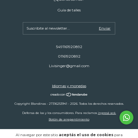
Guía de talles
5491161920892
01161920892
Livisinger@gmail.com
Idiomas y monedas
Copyright Blandinas - 27316253941 - 2026. Todos los derechos reservados.
Defensa de las y los consumidores. Para reclamos
ingresá acá.
Botón de arrepentimiento
Al navegar por este sitio
aceptás el uso de cookies
para