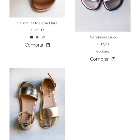
Sandalias Malena Bare
€109,18
Sandalias Dúo
+3
€112,59
Comprar
4 colores
Comprar