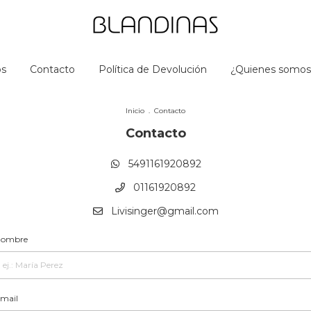
os
Contacto
Política de Devolución
¿Quienes somos
Inicio
.
Contacto
Contacto
5491161920892
01161920892
Livisinger@gmail.com
ombre
mail