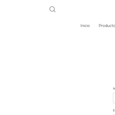
Inicio
Product
N
E