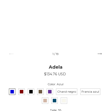
1
/
19
Adela
$134.76 USD
Color:
Azul
Charol negro
Francia azul
Talle:
35