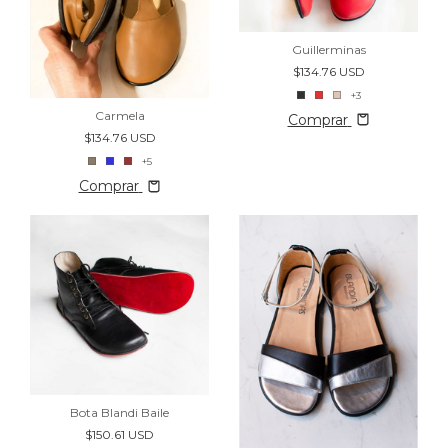
Guillerminas
$134.76 USD
+3
Carmela
Comprar
$134.76 USD
+5
Comprar
Bota Blandi Baile
$150.61 USD