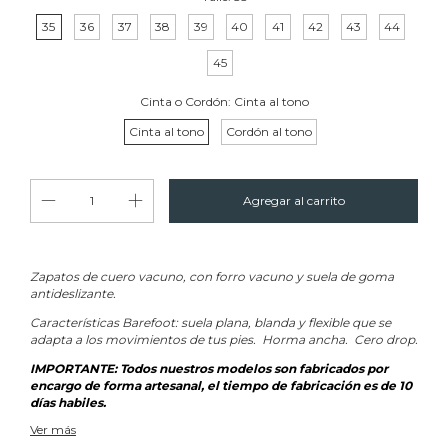
35
36
37
38
39
40
41
42
43
44
45
Cinta o Cordón:
Cinta al tono
Cinta al tono
Cordón al tono
Zapatos de cuero vacuno, con forro vacuno y suela de goma
antideslizante.
Características Barefoot: suela plana, blanda y flexible que se
adapta a los movimientos de tus pies. Horma ancha. Cero drop.
IMPORTANTE: Todos nuestros modelos son fabricados por
encargo de forma artesanal, el tiempo de fabricación es de 10
días habiles.
Ver más
Nota: En caso de elegir color bordó, violeta o visón, la cinta será