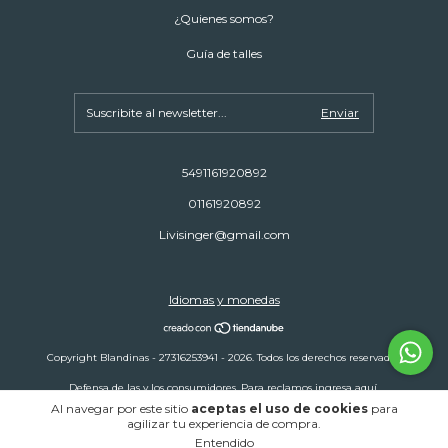
¿Quienes somos?
Guía de talles
5491161920892
01161920892
Livisinger@gmail.com
Idiomas y monedas
Copyright Blandinas - 27316253941 - 2026. Todos los derechos reservados.
Defensa de las y los consumidores. Para reclamos
ingresa aquí.
Al navegar por este sitio
aceptas el uso de cookies
para
Botón de arrepentimiento
agilizar tu experiencia de compra.
Entendido