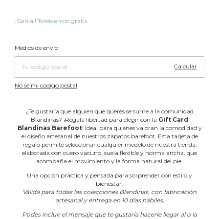
¡Genial! Tenés envío gratis
Cambiar CP
Entregas para el CP:
Medios de envío
Calcular
No sé mi código postal
¿Te gustaría que alguien que querés se sume a la comunidad
Blandinas? ¡Regalá libertad para elegir con la
Gift Card
Blandinas Barefoot
! Ideal para quienes valoran la comodidad y
el diseño artesanal de nuestros zapatos barefoot. Esta tarjeta de
regalo permite seleccionar cualquier modelo de nuestra tienda,
elaborada con cuero vacuno, suela flexible y horma ancha, que
acompaña el movimiento y la forma natural del pie.
Una opción práctica y pensada para sorprender con estilo y
bienestar.
Válida para todas las colecciones Blandinas, con fabricación
artesanal y entrega en 10 días hábiles.
Podes incluir el mensaje que te gustaría hacerle llegar al o la