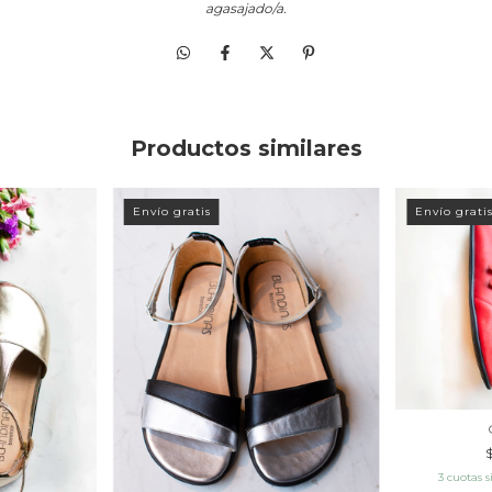
agasajado/a.
Productos similares
Envío gratis
Envío grati
3
cuotas s