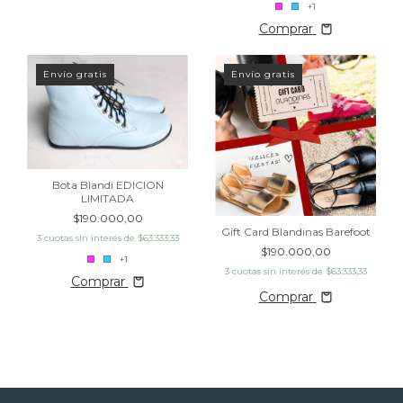
+1
Comprar
Envío gratis
Envío gratis
Bota Blandi EDICION
LIMITADA
$190.000,00
Gift Card Blandinas Barefoot
3
cuotas sin interés de
$63.333,33
$190.000,00
+1
3
cuotas sin interés de
$63.333,33
Comprar
Comprar