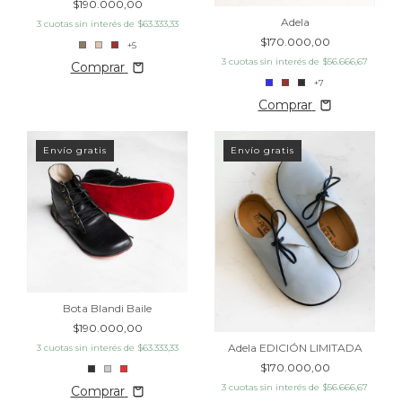
$190.000,00
Adela
3
cuotas sin interés de
$63.333,33
$170.000,00
+5
3
cuotas sin interés de
$56.666,67
Comprar
+7
Comprar
Envío gratis
Envío gratis
Bota Blandi Baile
$190.000,00
Adela EDICIÓN LIMITADA
3
cuotas sin interés de
$63.333,33
$170.000,00
3
cuotas sin interés de
$56.666,67
Comprar