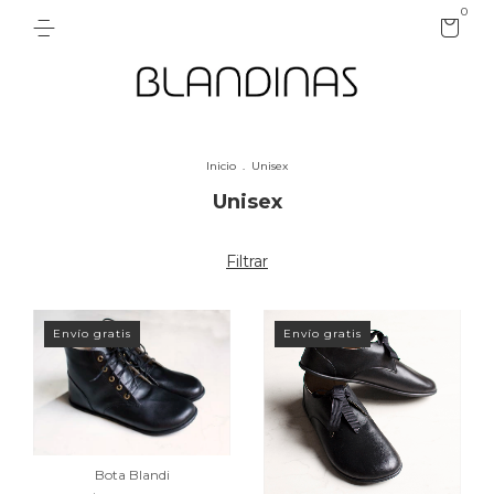
0
Inicio
.
Unisex
Unisex
Filtrar
Envío gratis
Envío gratis
Bota Blandi